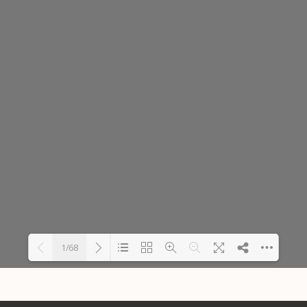
1/68
Carregando PDF 25% ...