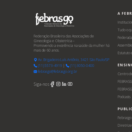
A FEB
Institucio
Tudo o q
Federação Brasileira das Associações de
Federada
Ginecologia e Obstetrícia –
Assemble
Promovendo a excelência na saúde da mulher há
mais de 60 anos.
Estatuto
Av. Brigadeiro Luís Antônio, 3421 São Paulo/SP
ENSIN
(11) 5573-4919
|
(11) 3050-0400
febrasgo@febrasgo.org.br
Centro d
FEBRAS
Siga-nos
FEBRASG
Podcasts
PUBLI
Febrasgo
Diretrize