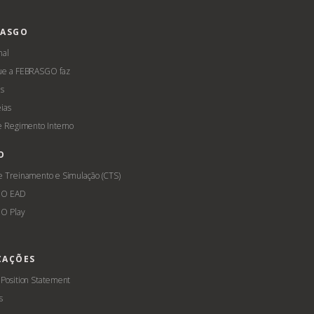
RASGO
nal
ue a FEBRASGO faz
s
ias
 e Regimento Interno
O
e Treinamento e Simulação (CTS)
GO EAD
O Play
CAÇÕES
 Position Statement
s