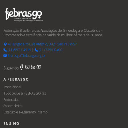
Federação Brasileira das Associações de Ginecologia e Obstetrícia –
Promovendo a excelência na saúde da mulher há mais de 60 anos.
Av. Brigadeiro Luís Antônio, 3421 São Paulo/SP
(11) 5573-4919
|
(11) 3050-0400
febrasgo@febrasgo.org.br
Siga-nos
A FEBRASGO
Institucional
Tudo o que a FEBRASGO faz
Federadas
Assembleias
Estatuto e Regimento Interno
ENSINO