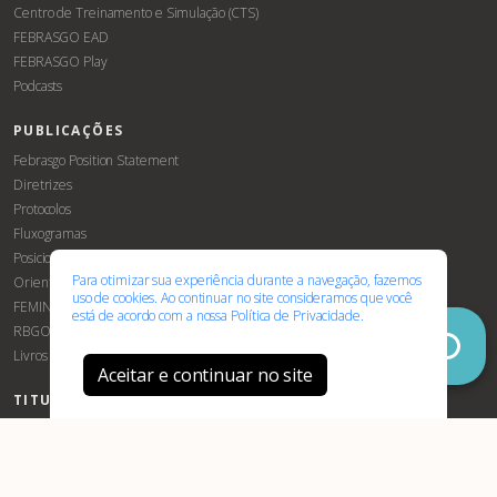
Centro de Treinamento e Simulação (CTS)
FEBRASGO EAD
FEBRASGO Play
Podcasts
PUBLICAÇÕES
Associe-
Evento
Febrasgo Position Statement
se
Diretrizes
Protocolos
Fluxogramas
Posicionamentos Febrasgo
Para otimizar sua experiência durante a navegação, fazemos
Orientações e Recomendações
uso de cookies. Ao continuar no site consideramos que você
FEMINA
está de acordo com a nossa
Política de Privacidade.
RBGO
Livros
Aceitar e continuar no site
TITULAÇÕES E CERTIFICAÇÃO
Robóticas
TEGO
Certificação