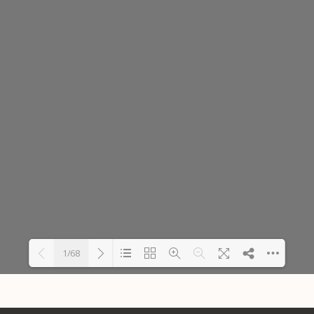
1/68
Carregando PDF 20% ...