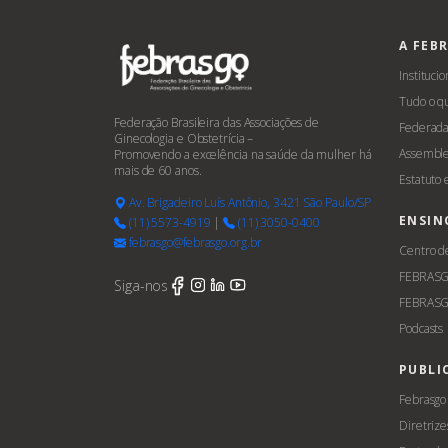
A FEB
Institucio
Tudo o q
Federação Brasileira das Associações de
Federada
Ginecologia e Obstetrícia –
Assemble
Promovendo a excelência na saúde da mulher há
mais de 60 anos.
Estatuto
Av. Brigadeiro Luís Antônio, 3421 São Paulo/SP
ENSIN
(11) 5573-4919
|
(11) 3050-0400
febrasgo@febrasgo.org.br
Centro d
FEBRAS
Siga-nos
FEBRASG
Podcasts
PUBLI
Febrasgo
Diretrize