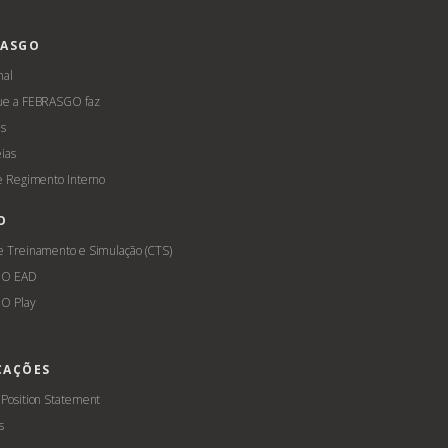
RASGO
nal
ue a FEBRASGO faz
s
ias
 e Regimento Interno
O
e Treinamento e Simulação (CTS)
GO EAD
O Play
CAÇÕES
 Position Statement
s