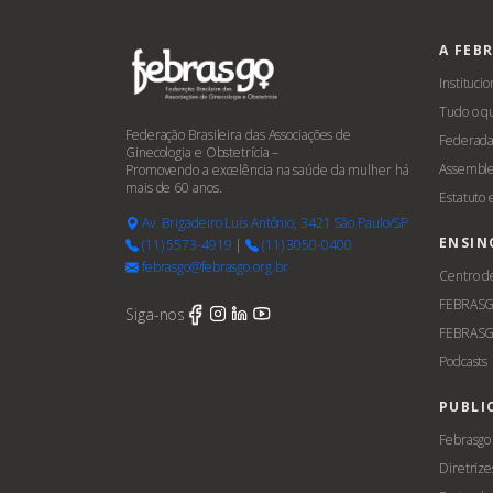
A FEB
Institucio
Tudo o q
Federação Brasileira das Associações de
Federada
Ginecologia e Obstetrícia –
Assemble
Promovendo a excelência na saúde da mulher há
mais de 60 anos.
Estatuto
Av. Brigadeiro Luís Antônio, 3421 São Paulo/SP
ENSIN
(11) 5573-4919
|
(11) 3050-0400
febrasgo@febrasgo.org.br
Centro d
FEBRAS
Siga-nos
FEBRASG
Podcasts
PUBLI
Febrasgo
Diretrize