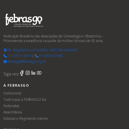
Federação Brasileira das Associações de Ginecologia e Obstetrícia –
Promovendo a excelência na saúde da mulher há mais de 60 anos.
Av. Brigadeiro Luís Antônio, 3421 São Paulo/SP
(11) 5573-4919
|
(11) 3050-0400
febrasgo@febrasgo.org.br
Siga-nos
A FEBRASGO
Institucional
Tudo o que a FEBRASGO faz
Federadas
Assembleias
Estatuto e Regimento Interno