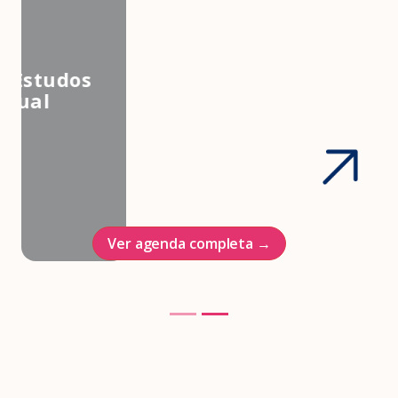
3º Congresso Nacional da
Associação Brasileira de Estudos
em Medicina e Saúde Sexual
Hotel Intercontinenal
23/10/2026
Ver agenda completa →