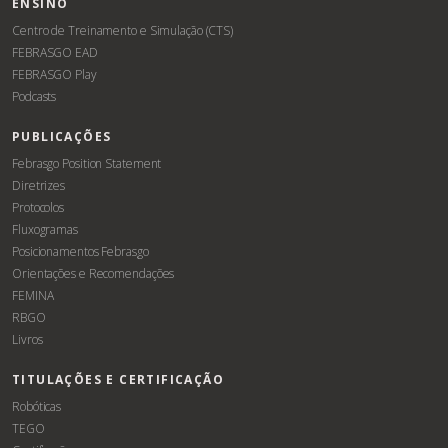
ENSINO
Centro de Treinamento e Simulação (CTS)
FEBRASGO EAD
FEBRASGO Play
Podcasts
PUBLICAÇÕES
Febrasgo Position Statement
Diretrizes
Protocolos
Fluxogramas
Posicionamentos Febrasgo
Orientações e Recomendações
FEMINA
RBGO
Livros
TITULAÇÕES E CERTIFICAÇÃO
Robóticas
TEGO