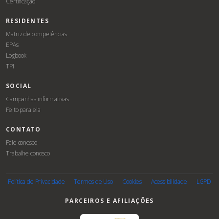
Certificação
RESIDENTES
Matriz de competências
EPAs
Logbook
TPI
SOCIAL
Campanhas informativas
Feito para ela
CONTATO
Fale conosco
Trabalhe conosco
Associe-
se
Política de Privacidade
Termos de Uso
Cookies
Acessibilidade
LGPD
PARCEIROS E AFILIAÇÕES