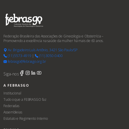
Federação Brasileira das Associações de Ginecologia e Obstetrícia –
Promovendo a excelência na saúde da mulher há mais de 60 anos.
Av. Brigadeiro Luís Antônio, 3421 São Paulo/SP
(11) 5573-4919
|
(11) 3050-0400
febrasgo@febrasgo.org.br
Siga-nos
A FEBRASGO
Institucional
Tudo o que a FEBRASGO faz
Federadas
Assembleias
Estatuto e Regimento Interno