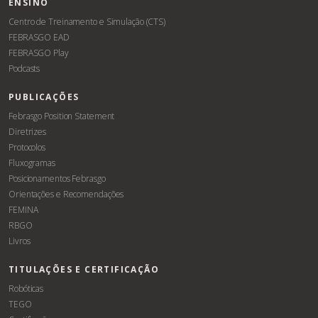
ENSINO
Centro de Treinamento e Simulação (CTS)
FEBRASGO EAD
FEBRASGO Play
Podcasts
PUBLICAÇÕES
Febrasgo Position Statement
Diretrizes
Protocolos
Fluxogramas
Posicionamentos Febrasgo
Orientações e Recomendações
FEMINA
RBGO
Livros
TITULAÇÕES E CERTIFICAÇÃO
Robóticas
TEGO