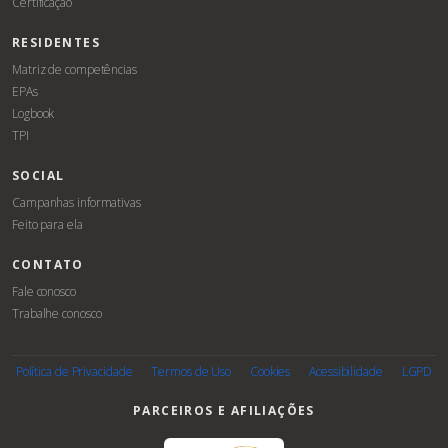
Certificação
RESIDENTES
Matriz de competências
EPAs
Logbook
TPI
SOCIAL
Campanhas informativas
Feito para ela
CONTATO
Fale conosco
Trabalhe conosco
Associe-
se
Política de Privacidade
Termos de Uso
Cookies
Acessibilidade
LGPD
PARCEIROS E AFILIAÇÕES