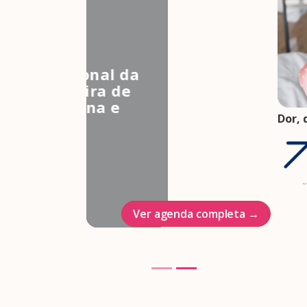
3º Congresso Nacional da
Associação Brasileira de
Estudos em Medicina e
Dor, 
Saúde Sexual
FEBR
Hotel Intercontinenal
saúd
saúd
23/10/2026
05 ag
Ver agenda completa →