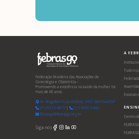
A FEB
Institucio
Tudo o q
Federação Brasileira das Associações de
Federada
Ginecologia e Obstetrícia –
Assemble
Promovendo a excelência na saúde da mulher há
mais de 60 anos.
Estatuto
Av. Brigadeiro Luís Antônio, 3421 São Paulo/SP
ENSIN
(11) 5573-4919
|
(11) 3050-0400
febrasgo@febrasgo.org.br
Centro d
FEBRAS
Siga-nos
FEBRASG