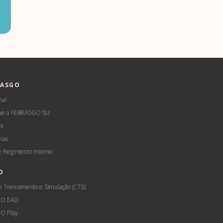
RASGO
nal
ue a FEBRASGO faz
s
ias
 e Regimento Interno
O
e Treinamento e Simulação (CTS)
GO EAD
O Play