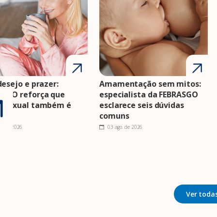
desejo e prazer:
Amamentação sem mitos:
ASGO reforça que
especialista da FEBRASGO
e sexual também é
esclarece seis dúvidas
e
comuns
o. de 2026
03 ago. de 2026
Ver todas