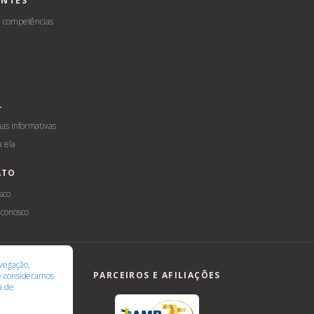
ENTES
e competências
L
s informativas
a ela
ATO
sco
 conosco
ilidade
LGPD
vegação,
PARCEIROS E AFILIAÇÕES
te consideramos
ca de