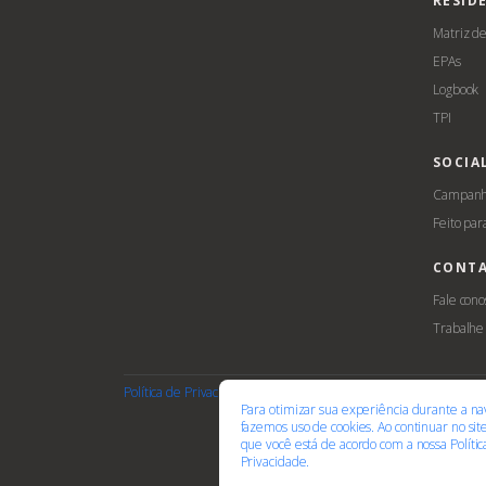
RESID
Matriz d
EPAs
Logbook
TPI
SOCIA
Campanha
Feito par
CONT
Fale cono
Trabalhe
Política de Privacidade
Termos de Uso
Cookies
Acessib
Para otimizar sua experiência durante a na
fazemos uso de cookies. Ao continuar no si
que você está de acordo com a nossa
Políti
Privacidade.