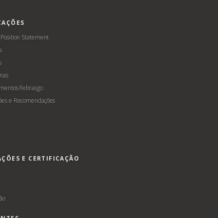
CAÇÕES
 Position Statement
s
s
mas
amentos Febrasgo
ões e Recomendações
AÇÕES E CERTIFICAÇÃO
s
ção