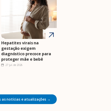
Hepatites virais na
gestação exigem
diagnóstico precoce para
proteger mãe e bebê
27 jul. de 2026
 as notícias e atualizações →