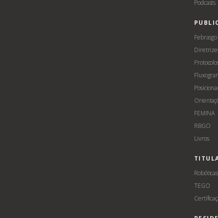
Podcasts
PUBLI
Febrasgo
Diretrize
Protocolo
Fluxogra
Posicion
Orientaç
FEMINA
RBGO
Livros
TITUL
Robótica
TEGO
Certifica