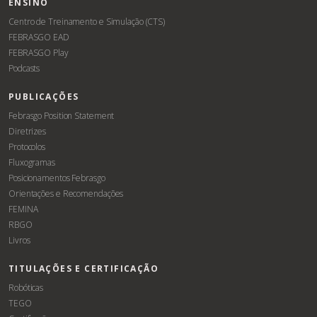
ENSINO
Centro de Treinamento e Simulação (CTS)
FEBRASGO EAD
FEBRASGO Play
Podcasts
PUBLICAÇÕES
Febrasgo Position Statement
Diretrizes
Protocolos
Fluxogramas
Posicionamentos Febrasgo
Orientações e Recomendações
FEMINA
RBGO
Livros
TITULAÇÕES E CERTIFICAÇÃO
Robóticas
TEGO