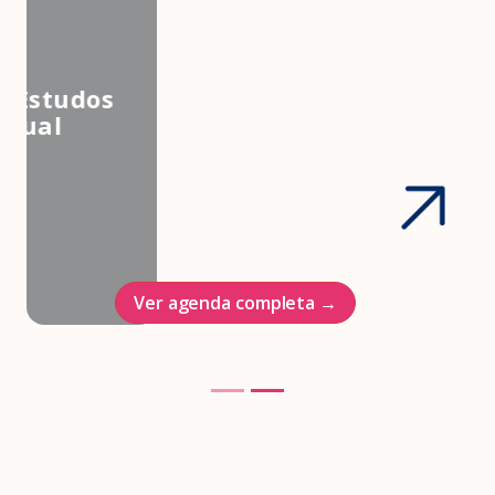
3º Congresso Nacional da
Associação Brasileira de Estudos
em Medicina e Saúde Sexual
Hotel Intercontinenal
23/10/2026
Ver agenda completa →