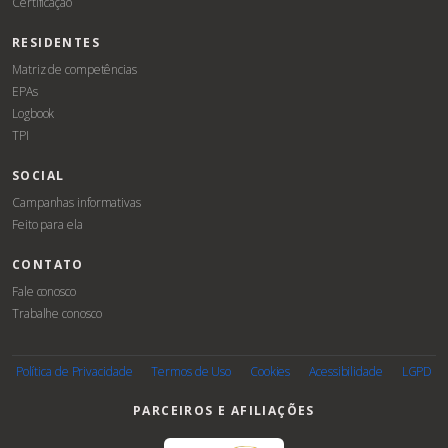
Certificação
RESIDENTES
Matriz de competências
EPAs
Logbook
TPI
SOCIAL
Campanhas informativas
Feito para ela
CONTATO
Fale conosco
Trabalhe conosco
Associe-
se
Política de Privacidade
Termos de Uso
Cookies
Acessibilidade
LGPD
PARCEIROS E AFILIAÇÕES