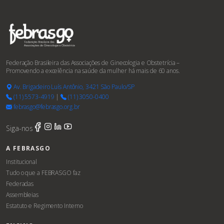
Federação Brasileira das Associações de Ginecologia e Obstetrícia –
Promovendo a excelência na saúde da mulher há mais de 60 anos.
Av. Brigadeiro Luís Antônio, 3421 São Paulo/SP
(11) 5573-4919
|
(11) 3050-0400
febrasgo@febrasgo.org.br
Siga-nos
A FEBRASGO
Institucional
Tudo o que a FEBRASGO faz
Federadas
Assembleias
Estatuto e Regimento Interno