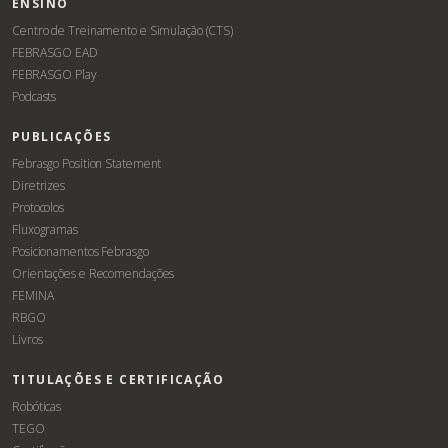
ENSINO
Centro de Treinamento e Simulação (CTS)
FEBRASGO EAD
FEBRASGO Play
Podcasts
PUBLICAÇÕES
Febrasgo Position Statement
Diretrizes
Protocolos
Fluxogramas
Posicionamentos Febrasgo
Orientações e Recomendações
FEMINA
RBGO
Livros
TITULAÇÕES E CERTIFICAÇÃO
Robóticas
TEGO