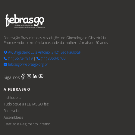
Federação Brasileira das Associações de Ginecologia e Obstetrícia –
Promovendo a excelência na saúde da mulher há mais de 60 anos.
Av. Brigadeiro Luís Antônio, 3421 São Paulo/SP
(11) 5573-4919
|
(11) 3050-0400
febrasgo@febrasgo.org.br
Siga-nos
A FEBRASGO
Institucional
Tudo o que a FEBRASGO faz
Federadas
Assembleias
Estatuto e Regimento Interno