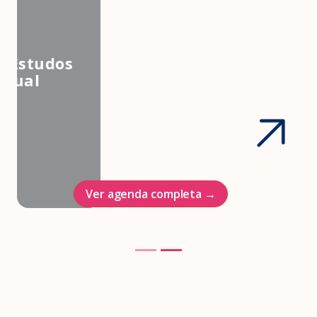
3º Congresso Nacional da
Associação Brasileira de Estudos
em Medicina e Saúde Sexual
Hotel Intercontinenal
23/10/2026
Ver agenda completa →