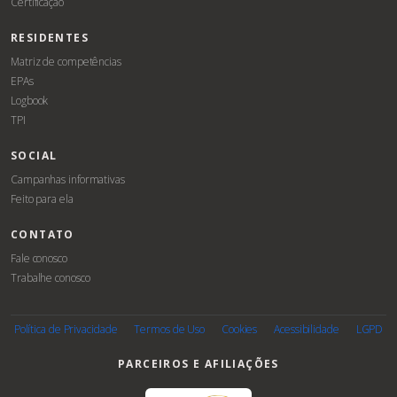
Certificação
RESIDENTES
Matriz de competências
EPAs
Logbook
TPI
SOCIAL
Campanhas informativas
Feito para ela
CONTATO
Fale conosco
Trabalhe conosco
Associe-
se
Política de Privacidade
Termos de Uso
Cookies
Acessibilidade
LGPD
PARCEIROS E AFILIAÇÕES