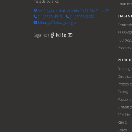
mais de 60 anos.
Estatuto
Av. Brigadeiro Luís Antônio, 3421 São Paulo/SP
ENSIN
(11) 5573-4919
|
(11) 3050-0400
febrasgo@febrasgo.org.br
Centro d
FEBRAS
Siga-nos
FEBRASG
Podcasts
PUBLI
Febrasgo
Diretrize
Protocolo
Fluxogra
Posicion
Orientaç
FEMINA
RBGO
Livros