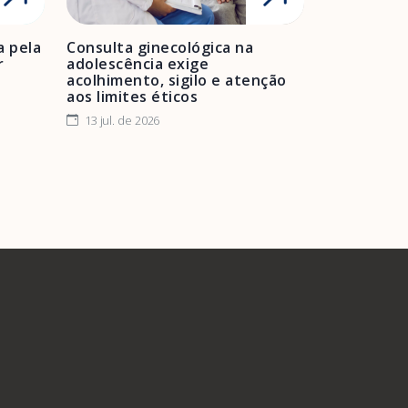
a pela
Consulta ginecológica na
r
adolescência exige
acolhimento, sigilo e atenção
aos limites éticos
13 jul. de 2026
A Febrasgo
Ensino
Publicações
T