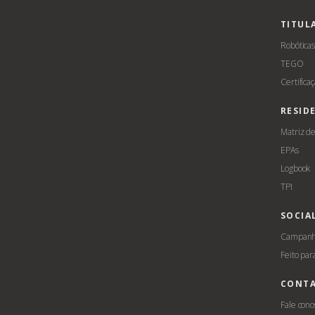
TITUL
Robótica
TEGO
Certifica
RESID
Matriz d
EPAs
Logbook
TPI
SOCIA
Campanha
Feito par
CONT
Fale cono