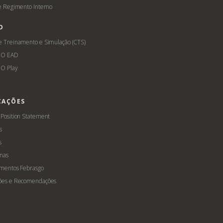
 e Regimento Interno
O
e Treinamento e Simulação (CTS)
GO EAD
O Play
CAÇÕES
 Position Statement
s
s
mas
amentos Febrasgo
ões e Recomendações