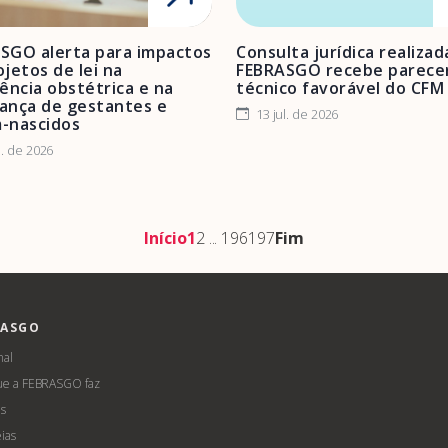
SGO alerta para impactos
Consulta jurídica realizad
jetos de lei na
FEBRASGO recebe parece
tência obstétrica e na
técnico favorável do CFM
ança de gestantes e
13 jul. de 2026
-nascidos
l. de 2026
Início
1
2
...
196
197
Fim
RASGO
nal
ue a FEBRASGO faz
s
ias