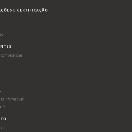
AÇÕES E CERTIFICAÇÃO
s
ção
ENTES
e competências
L
s informativas
a ela
ATO
sco