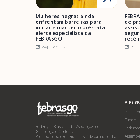
Mulheres negras ainda
FEBRA
enfrentam barreiras para
de pro
iniciar e manter o pré-natal,
assis
alerta especialista da
segur
FEBRASGO
recém
24 jul. de 2026
23 ju
A FEB
Institucio
Tudo o q
Federação Brasileira das Associações de
Federada
Ginecologia e Obstetrícia –
Assemble
Promovendo a excelência na saúde da mulher há