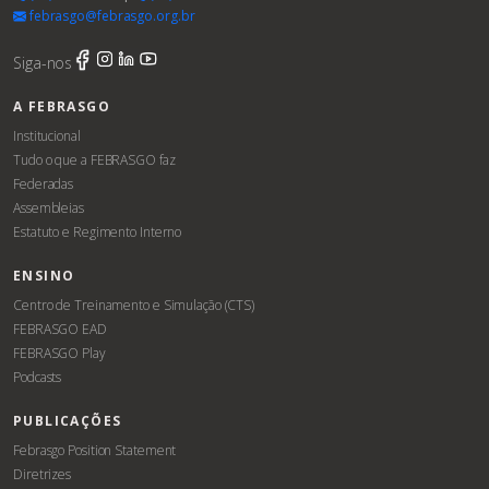
febrasgo@febrasgo.org.br
Siga-nos
A FEBRASGO
Institucional
Tudo o que a FEBRASGO faz
Federadas
Assembleias
Estatuto e Regimento Interno
ENSINO
Centro de Treinamento e Simulação (CTS)
FEBRASGO EAD
FEBRASGO Play
Podcasts
PUBLICAÇÕES
Febrasgo Position Statement
Diretrizes