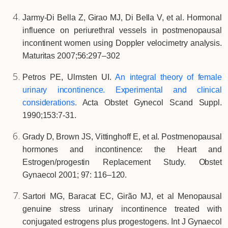
Jarmy-Di Bella Z, Girao MJ, Di Bella V, et al. Hormonal
influence on periurethral vessels in postmenopausal
incontinent women using Doppler velocimetry analysis.
Maturitas 2007;56:297–302
Petros PE, Ulmsten UI.
An integral theory of female
urinary incontinence. Experimental and clinical
considerations.
Acta Obstet Gynecol Scand Suppl.
1990;153:7-31.
Grady D, Brown JS, Vittinghoff E, et al. Postmenopausal
hormones and incontinence: the Heart and
Estrogen/progestin Replacement Study. Obstet
Gynaecol 2001; 97: 116–120.
Sartori MG, Baracat EC, Girão MJ, et al Menopausal
genuine stress urinary incontinence treated with
conjugated estrogens plus progestogens. Int J Gynaecol