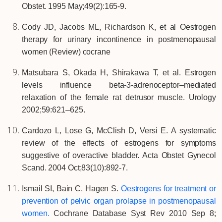
Obstet. 1995 May;49(2):165-9.
Cody JD, Jacobs ML, Richardson K, et al Oestrogen
therapy for urinary incontinence in postmenopausal
women (Review) cocrane
Matsubara S, Okada H, Shirakawa T, et al. Estrogen
levels influence beta-3-adrenoceptor–mediated
relaxation of the female rat detrusor muscle. Urology
2002;59:621–625.
Cardozo L, Lose G, McClish D, Versi E. A systematic
review of the effects of estrogens for symptoms
suggestive of overactive bladder. Acta Obstet Gynecol
Scand. 2004 Oct;83(10):892-7.
Ismail SI, Bain C, Hagen S.
Oestrogens for treatment or
prevention of pelvic organ prolapse in postmenopausal
women.
Cochrane Database Syst Rev 2010 Sep 8;