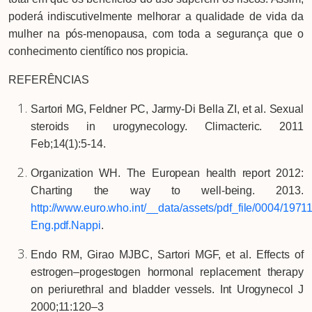
poderá indiscutivelmente melhorar a qualidade de vida da
mulher na pós-menopausa, com toda a segurança que o
conhecimento científico nos propicia.
REFERÊNCIAS
Sartori MG, Feldner PC, Jarmy-Di Bella ZI, et al. Sexual
steroids in urogynecology. Climacteric. 2011
Feb;14(1):5-14.
Organization WH. The European health report 2012:
Charting the way to well-being. 2013.
http://www.euro.who.int/__data/assets/pdf_file/0004/19
Eng.pdf.Nappi
.
Endo RM, Girao MJBC, Sartori MGF, et al. Effects of
estrogen–progestogen hormonal replacement therapy
on periurethral and bladder vessels. Int Urogynecol J
2000;11:120–3