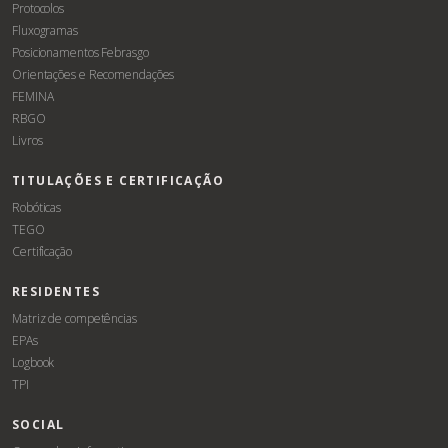
Protocolos
Fluxogramas
Posicionamentos Febrasgo
Orientações e Recomendações
FEMINA
RBGO
Livros
TITULAÇÕES E CERTIFICAÇÃO
Robóticas
TEGO
Certificação
RESIDENTES
Matriz de competências
EPAs
Logbook
TPI
SOCIAL