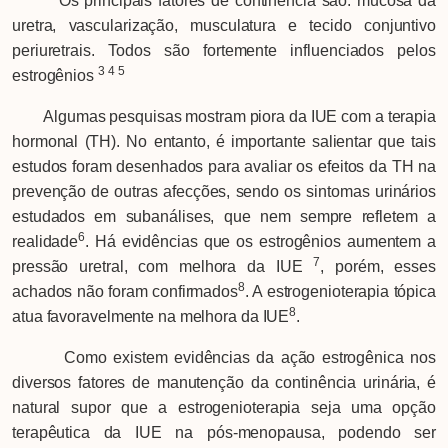
Os principais fatores de continência são: mucosa da
uretra, vascularização, musculatura e tecido conjuntivo
periuretrais. Todos são fortemente influenciados pelos
3
4
5
estrogênios
Algumas pesquisas mostram piora da IUE com a terapia
hormonal (TH). No entanto, é importante salientar que tais
estudos foram desenhados para avaliar os efeitos da TH na
prevenção de outras afecções, sendo os sintomas urinários
estudados em subanálises, que nem sempre refletem a
6
realidade
. Há evidências que os estrogênios aumentem a
7
pressão uretral, com melhora da IUE
, porém, esses
8
achados não foram confirmados
. A estrogenioterapia tópica
8
atua favoravelmente na melhora da IUE
.
Como existem evidências da ação estrogênica nos
diversos fatores de manutenção da continência urinária, é
natural supor que a estrogenioterapia seja uma opção
terapêutica da IUE na pós-menopausa, podendo ser