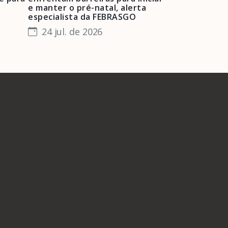
e manter o pré-natal, alerta
obstétrica e 
especialista da FEBRASGO
gestantes e 
24 jul. de 2026
23 jul. de 
A Febrasgo
Ensino
Publicações
T