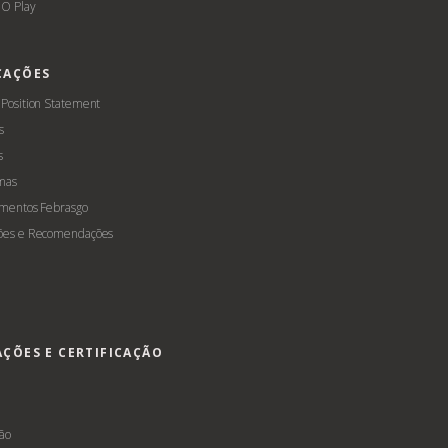
O Play
CAÇÕES
 Position Statement
s
s
mas
amentos Febrasgo
ões e Recomendações
AÇÕES E CERTIFICAÇÃO
s
ção