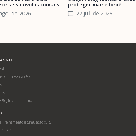
ece seis dúvidas comuns
proteger mãe e bebê
ago. de 2026
27 jul. de 2026
RASGO
nal
ue a FEBRASGO faz
s
ias
 e Regimento Interno
O
e Treinamento e Simulação (CTS)
GO EAD