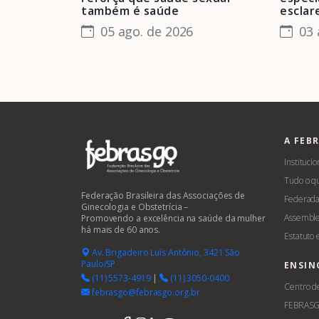
também é saúde
esclar
05 ago. de 2026
03 
A FEB
Institucio
Tudo o q
Federação Brasileira das Associações de
Federada
Ginecologia e Obstetrícia –
Assemble
Promovendo a excelência na saúde da mulher
há mais de 60 anos.
Estatuto
Av. Brigadeiro Luís Antônio, 3421 São
Paulo/SP
ENSIN
(11) 5573-4919
|
(11) 3050-0400
Centro d
febrasgo@febrasgo.org.br
FEBRAS