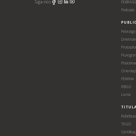
Siga-nos
FEBRASG
Podcasts
PUBLI
Febrasgo
Diretrize
Protocolo
Fluxogra
Posicion
Orientaç
FEMINA
RBGO
Livros
TITUL
Robótica
TEGO
Certifica