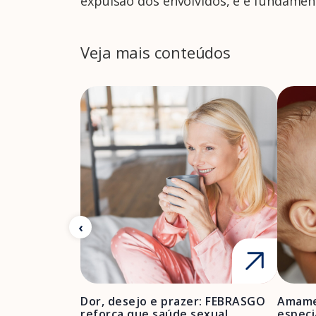
expulsão dos envolvidos, e é fundament
Veja mais conteúdos
Dor, desejo e prazer: FEBRASGO
Amame
reforça que saúde sexual
especi