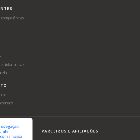
ENTES
e competências
L
s informativas
a ela
ATO
sco
 conosco
ilidade
LGPD
 navegação,
PARCEIROS E AFILIAÇÕES
 site
 com a nossa