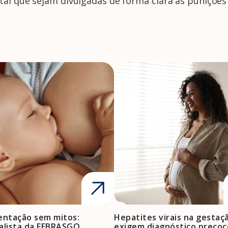
al que sejam divulgadas de forma clara as punições 
ntação sem mitos:
Hepatites virais na gestaç
alista da FEBRASGO
exigem diagnóstico precoc