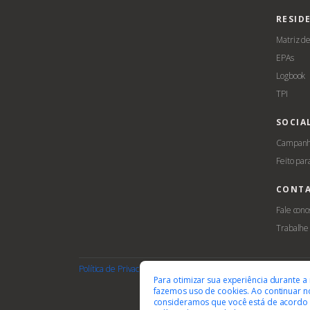
RESID
Matriz d
EPAs
Logbook
TPI
SOCIA
Campanha
Feito par
CONT
Fale cono
Trabalhe
Política de Privacidade
Termos de Uso
Cookies
Acessib
Para otimizar sua experiência durante a
fazemos uso de cookies. Ao continuar no
consideramos que você está de acordo