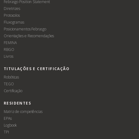
Febrasgo Position Statement
Diretrizes
Protocolos
Fluxogramas
Posicionamentos Febrasgo
Orientações e Recomendações
FEMINA
RBGO
Livros
TITULAÇÕES E CERTIFICAÇÃO
Robóticas
TEGO
Certificação
RESIDENTES
Matriz de competências
EPAs
Logbook
TPI