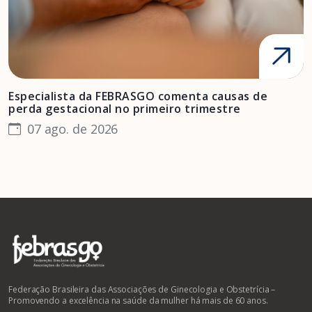
Especialista da FEBRASGO comenta causas de
D
perda gestacional no primeiro trimestre
s
07 ago. de 2026
Federação Brasileira das Associações de Ginecologia e Obstetrícia –
Promovendo a excelência na saúde da mulher há mais de 60 anos.