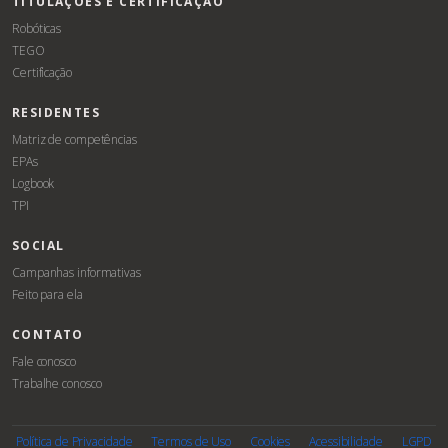
TITULAÇÕES E CERTIFICAÇÃO
Robóticas
TEGO
Certificação
RESIDENTES
Matriz de competências
EPAs
Logbook
TPI
SOCIAL
Campanhas informativas
Feito para ela
CONTATO
Fale conosco
Trabalhe conosco
Associe-
Evento
se
Política de Privacidade
Termos de Uso
Cookies
Acessibilidade
LGPD