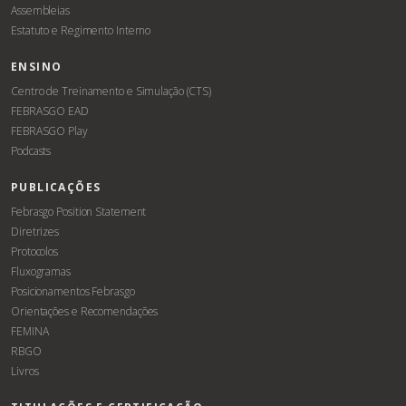
Assembleias
Estatuto e Regimento Interno
ENSINO
Centro de Treinamento e Simulação (CTS)
FEBRASGO EAD
FEBRASGO Play
Podcasts
PUBLICAÇÕES
Febrasgo Position Statement
Diretrizes
Protocolos
Fluxogramas
Posicionamentos Febrasgo
Orientações e Recomendações
FEMINA
RBGO
Livros