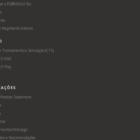
ue a FEBRASGO faz
s
ias
 e Regimento Interno
O
e Treinamento e Simulação (CTS)
GO EAD
O Play
CAÇÕES
 Position Statement
s
s
mas
amentos Febrasgo
ões e Recomendações