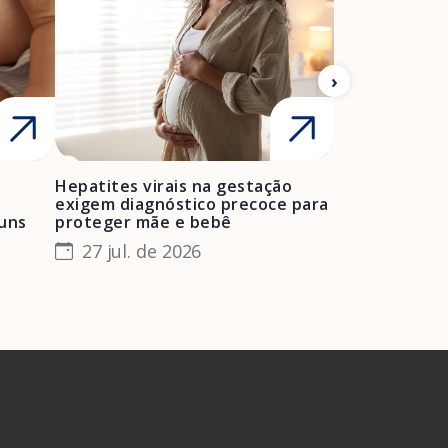
Hepatites virais na gestação
Mulheres neg
exigem diagnóstico precoce para
enfrentam bar
muns
proteger mãe e bebê
e manter o pr
especialista
27 jul. de 2026
24 jul. de 