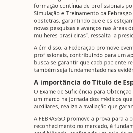
formação contínua de profissionais po
Simulação e Treinamento da Febrasgo s
obstetras, garantindo que eles estejam 
novas pesquisas e avanços nas áreas d
mulheres brasileiras”, ressalta a presi
Além disso, a Federação promove event
profissionais, contribuindo para um 
busca-se garantir que cada paciente r
também seja fundamentado nas evidênci
A importâ
ncia do T
í
tulo de Es
O Exame de Suficiência para Obtenção d
um marco na jornada dos médicos que 
auxiliares, realiza a avaliação que gar
A FEBRASGO promove a prova para a obt
reconhecimento no mercado, é fundamen