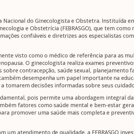
a Nacional do Ginecologista e Obstetra. Instituída 
Ginecologia e Obstetrícia (FEBRASGO), que tem como
rmações confiáveis e diretrizes aos especialistas co
mente visto como o médico de referência para as mul
nopausa. O ginecologista realiza exames preventivos
s sobre contracepção, saúde sexual, planejamento fa
le também desempenha um papel importante na educ
a tomarem decisões informadas sobre seus cuidado
damental, pois permite uma abordagem integral da 
mbém fatores como saúde mental e bem-estar geral. 
 para promover uma saúde mais completa e preventiva
m um atendimento de qualidade, a FEBRASGO investe