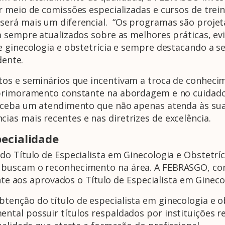
r meio de comissões especializadas e cursos de tre
erá mais um diferencial. “Os programas são projeta
sempre atualizados sobre as melhores práticas, evidê
e ginecologia e obstetrícia e sempre destacando a s
dente.
os e seminários que incentivam a troca de conhecim
aprimoramento constante na abordagem e no cuidado
eceba um atendimento que não apenas atenda às sua
as mais recentes e nas diretrizes de excelência.
pecialidade
o Título de Especialista em Ginecologia e Obstetríc
buscam o reconhecimento na área. A FEBRASGO, com
ante aos aprovados o Título de Especialista em Gineco
enção do título de especialista em ginecologia e ob
tal possuir títulos respaldados por instituições re