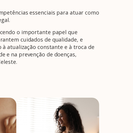
mpetências essenciais para atuar como
gal.
ecendo o importante papel que
rantem cuidados de qualidade, e
à atualização constante e à troca de
de e na prevenção de doenças,
eleste.
A Febrasgo
Ensino
Publicações
T