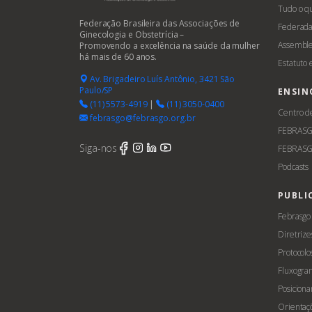
Tudo o q
Federação Brasileira das Associações de
Federada
Ginecologia e Obstetrícia –
Assemble
Promovendo a excelência na saúde da mulher
há mais de 60 anos.
Estatuto
Av. Brigadeiro Luís Antônio, 3421 São
Paulo/SP
ENSIN
(11) 5573-4919
|
(11) 3050-0400
Centro d
febrasgo@febrasgo.org.br
FEBRAS
Siga-nos
FEBRASG
Podcasts
PUBLI
Febrasgo
Diretrize
Protocolo
Fluxogra
Posicion
Orientaç