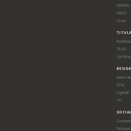
FEMINA
RBGO
Livros
TITUL
Robótica
TEGO
Certifica
RESID
Matriz d
EPAs
Logbook
TPI
SOCIA
Campanha
Feito par