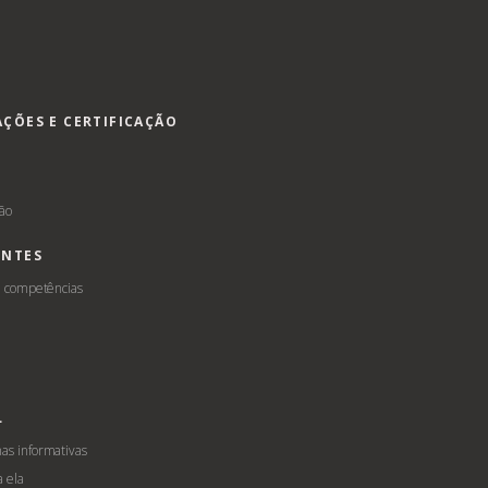
AÇÕES E CERTIFICAÇÃO
s
ção
ENTES
e competências
L
s informativas
a ela