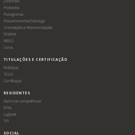
Diretrizes
Protocolos
Fluxogramas
Posicionamentos Febrasgo
Orientações e Recomendações
FEMINA
RBGO
Livros
TITULAÇÕES E CERTIFICAÇÃO
Robóticas
TEGO
Certificação
RESIDENTES
Matriz de competências
EPAs
Logbook
TPI
SOCIAL