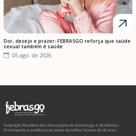
Dor, desejo e prazer: FEBRASGO reforça que saúde
A
sexual também é saúde
F
05 ago. de 2026
Federação Brasileira das Associações de Ginecologia e Obstetrícia –
Promovendo a excelência na saúde da mulher há mais de 60 anos.