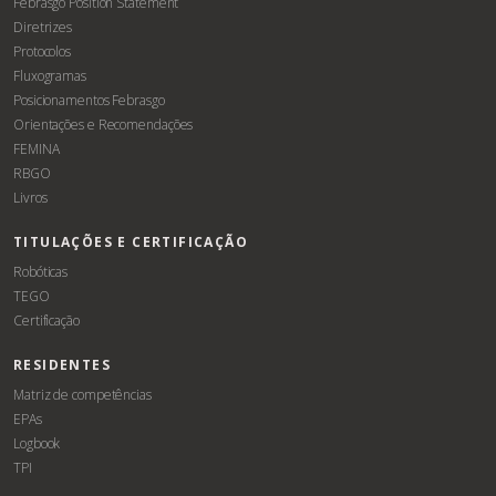
Febrasgo Position Statement
Diretrizes
Protocolos
Fluxogramas
Posicionamentos Febrasgo
Orientações e Recomendações
FEMINA
RBGO
Livros
TITULAÇÕES E CERTIFICAÇÃO
Robóticas
TEGO
Certificação
RESIDENTES
Matriz de competências
EPAs
Logbook
TPI