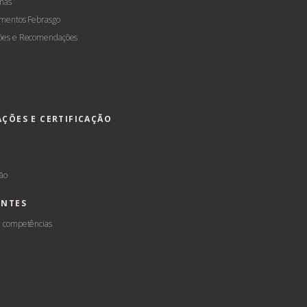
mas
amentos Febrasgo
ões e Recomendações
AÇÕES E CERTIFICAÇÃO
s
ção
ENTES
e competências
L