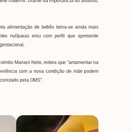
te materno. Diante da importância do assunto,
ta alimentação de bebês torna-se ainda mais
ntes nulíparas e/ou com perfil que apresente
gestacional.
rintio Mariani Neto, reitera que “amamentar na
xperiência com a nova condição de mãe podem
.
reconizado pela OMS”