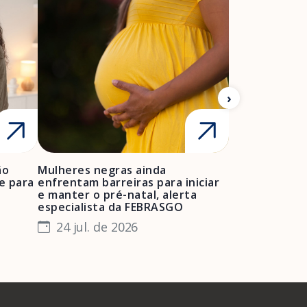
ão
Mulheres negras ainda
FEBRASGO ale
A Febrasgo
Ensino
Publicações
T
e para
enfrentam barreiras para iniciar
de projetos de
e manter o pré-natal, alerta
obstétrica e 
especialista da FEBRASGO
gestantes e 
24 jul. de 2026
23 jul. de 