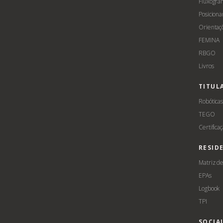
Fluxogra
Posicion
Orientaç
FEMINA
RBGO
Livros
TITUL
Robótica
TEGO
Certifica
RESID
Matriz d
EPAs
Logbook
TPI
SOCIA