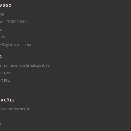
RASGO
nal
ue a FEBRASGO faz
s
ias
 e Regimento Interno
O
e Treinamento e Simulação (CTS)
GO EAD
O Play
CAÇÕES
 Position Statement
s
s