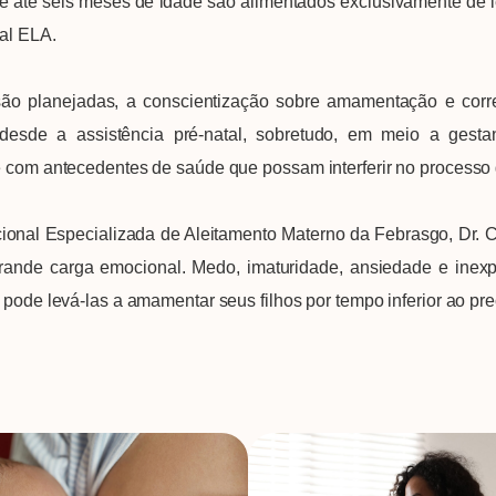
até seis meses de idade são alimentados exclusivamente de lei
tal ELA.
ão planejadas, a conscientização sobre amamentação e corre
desde a assistência pré-natal, sobretudo, em meio a gesta
e com antecedentes de saúde que possam interferir no processo 
onal Especializada de Aleitamento Materno da Febrasgo, Dr. Co
ande carga emocional. Medo, imaturidade, ansiedade e ine
e pode levá-las a amamentar seus filhos por tempo inferior ao p