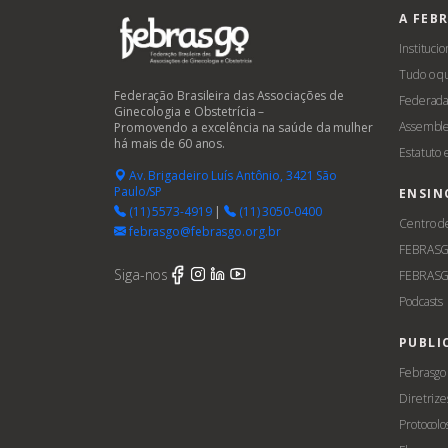
A FEB
Institucio
Tudo o q
Federação Brasileira das Associações de
Federada
Ginecologia e Obstetrícia –
Assemble
Promovendo a excelência na saúde da mulher
há mais de 60 anos.
Estatuto
Av. Brigadeiro Luís Antônio, 3421 São
Paulo/SP
ENSIN
(11) 5573-4919
|
(11) 3050-0400
Centro d
febrasgo@febrasgo.org.br
FEBRAS
Siga-nos
FEBRASG
Podcasts
PUBLI
Febrasgo
Diretrize
Protocolo