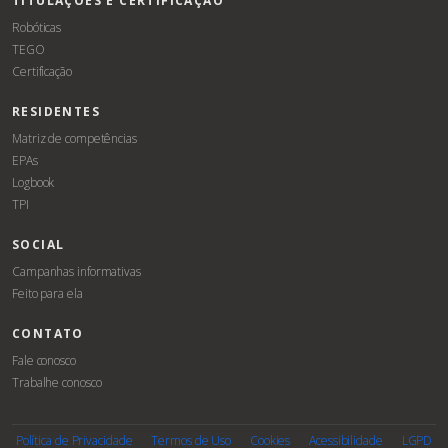
TITULAÇÕES E CERTIFICAÇÃO
Robóticas
TEGO
Certificação
RESIDENTES
Matriz de competências
EPAs
Logbook
TPI
SOCIAL
Campanhas informativas
Feito para ela
CONTATO
Fale conosco
Trabalhe conosco
Associe-
Evento
se
Política de Privacidade
Termos de Uso
Cookies
Acessibilidade
LGPD