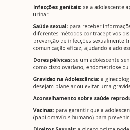
Infecções genitais:
se a adolescente a
urinar.
Saúde sexual:
para receber informações
diferentes métodos contraceptivos dis
prevenção de infecções sexualmente tr
comunicação eficaz, ajudando a adolesce
Dores pélvicas:
se um adolescente sent
como cisto ovariano, endometriose ou
Gravidez na Adolescência:
a ginecolog
desejam planejar ou evitar uma gravide
Aconselhamento sobre saúde reprodu
Vacinas:
para garantir que a adolescen
(papilomavírus humano) para prevenir 
Direitos Sexuais:
a ginecologista pode