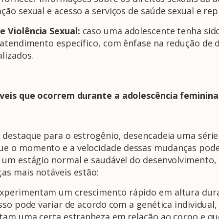
ão sexual e acesso a serviços de saúde sexual e rep
e Violência Sexual:
caso uma adolescente tenha sido 
e atendimento específico, com ênfase na redução d
lizados.
áveis que ocorrem durante a adolescência feminina
 destaque para o estrogênio, desencadeia uma séri
ue o momento e a velocidade dessas mudanças pode
é um estágio normal e saudável do desenvolvimento
as mais notáveis estão:
xperimentam um crescimento rápido em altura duran
sso pode variar de acordo com a genética individual
intam uma certa estranheza em relação ao corpo e 