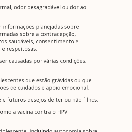
ormal, odor desagradável ou dor ao
A Febrasgo
Ensino
Publicações
T
er informações planejadas sobre
formadas sobre a contracepção,
tos saudáveis, consentimento e
​e respeitosas.
ser causadas por várias condições,
lescentes que estão grávidas ou que
ções de cuidados e apoio emocional.
e e futuros desejos de ter ou não filhos.
como a vacina contra o HPV
adolescente, incluindo autonomia sobre