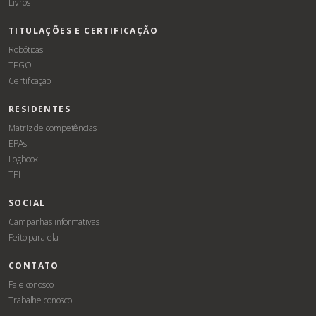
Livros
TITULAÇÕES E CERTIFICAÇÃO
Robóticas
TEGO
Certificação
RESIDENTES
Matriz de competências
EPAs
Logbook
TPI
SOCIAL
Campanhas informativas
Feito para ela
CONTATO
Fale conosco
Trabalhe conosco
Associe-
Evento
se