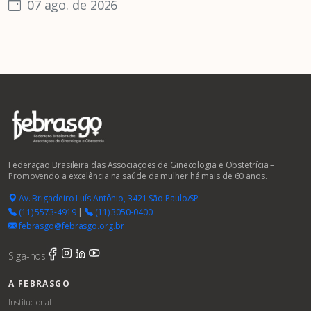
07 ago. de 2026
Federação Brasileira das Associações de Ginecologia e Obstetrícia –
Promovendo a excelência na saúde da mulher há mais de 60 anos.
Av. Brigadeiro Luís Antônio, 3421 São Paulo/SP
(11) 5573-4919
|
(11) 3050-0400
febrasgo@febrasgo.org.br
Siga-nos
A FEBRASGO
Institucional