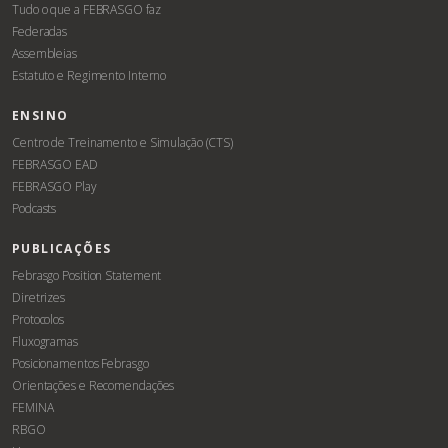
Tudo o que a FEBRASGO faz
Federadas
Assembleias
Estatuto e Regimento Interno
ENSINO
Centro de Treinamento e Simulação (CTS)
FEBRASGO EAD
FEBRASGO Play
Podcasts
PUBLICAÇÕES
Febrasgo Position Statement
Diretrizes
Protocolos
Fluxogramas
Posicionamentos Febrasgo
Orientações e Recomendações
FEMINA
RBGO