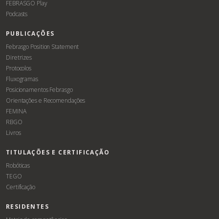
FEBRASGO Play
Podcasts
PUBLICAÇÕES
Febrasgo Position Statement
Diretrizes
Protocolos
Fluxogramas
Posicionamentos Febrasgo
Orientações e Recomendações
FEMINA
RBGO
Livros
TITULAÇÕES E CERTIFICAÇÃO
Robóticas
TEGO
Certificação
RESIDENTES