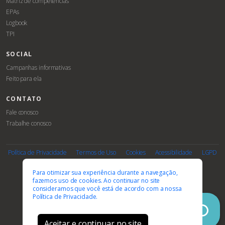
Matriz de competências
EPAs
Logbook
TPI
SOCIAL
Campanhas informativas
Feito para ela
CONTATO
Fale conosco
Trabalhe conosco
Associe-
Evento
se
Política de Privacidade
Termos de Uso
Cookies
Acessibilidade
LGPD
PARCEIROS E AFILIAÇÕES
Para otimizar sua experiência durante a navegação,
fazemos uso de cookies. Ao continuar no site
consideramos que você está de acordo com a nossa
Política de Privacidade.
Aceitar e continuar no site