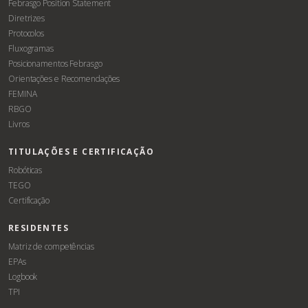
Febrasgo Position Statement
Diretrizes
Protocolos
Fluxogramas
Posicionamentos Febrasgo
Orientações e Recomendações
FEMINA
RBGO
Livros
TITULAÇÕES E CERTIFICAÇÃO
Robóticas
TEGO
Certificação
RESIDENTES
Matriz de competências
EPAs
Logbook
TPI