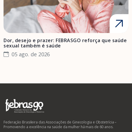
Dor, desejo e prazer: FEBRASGO reforça que saúde
A
sexual também é saúde
F
05 ago. de 2026
Federação Brasileira das Associações de Ginecologia e Obstetrícia –
Promovendo a excelência na saúde da mulher há mais de 60 anos.