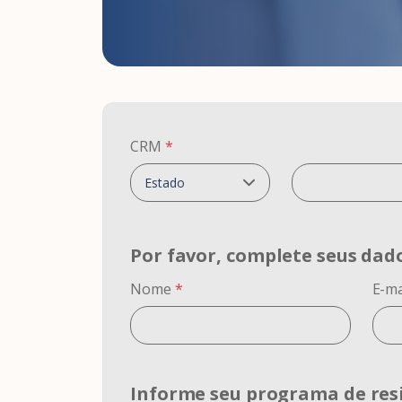
CRM
*
Por favor, complete seus dad
Nome
*
E-ma
Informe seu programa de res