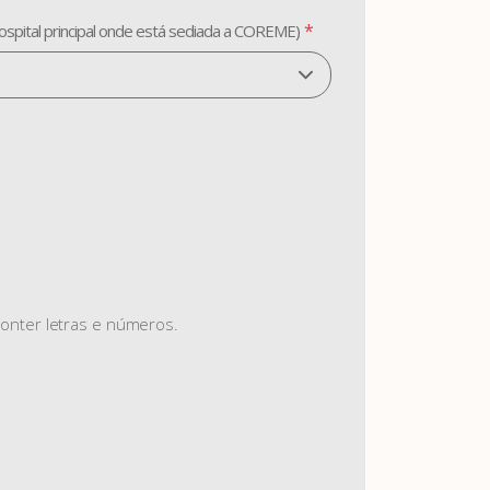
*
ospital principal onde está sediada a COREME)
A Febrasgo
Ensino
Publicações
T
conter letras e números.