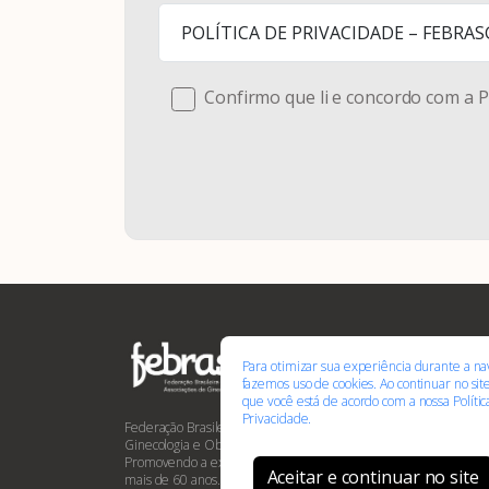
POLÍTICA DE PRIVACIDADE – FEBRA
Confirmo que li e concordo com a P
A FEB
Para otimizar sua experiência durante a na
Institucio
fazemos uso de cookies. Ao continuar no si
que você está de acordo com a nossa
Políti
Tudo o q
Privacidade.
Federação Brasileira das Associações de
Federada
Ginecologia e Obstetrícia –
Assemble
Promovendo a excelência na saúde da mulher há
Aceitar e continuar no site
mais de 60 anos.