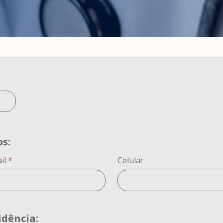
os:
il
*
Celular
idência: