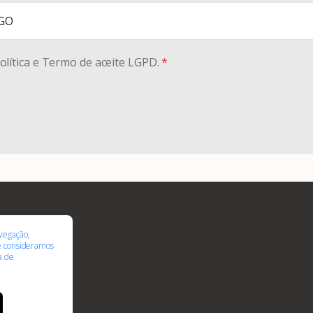
SGO
olítica e Termo de aceite LGPD.
*
RASGO
vegação,
nal
te consideramos
ca de
ue a FEBRASGO faz
s
ias