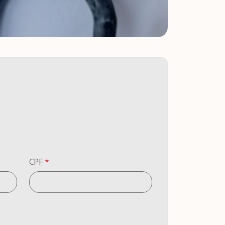
CPF
*