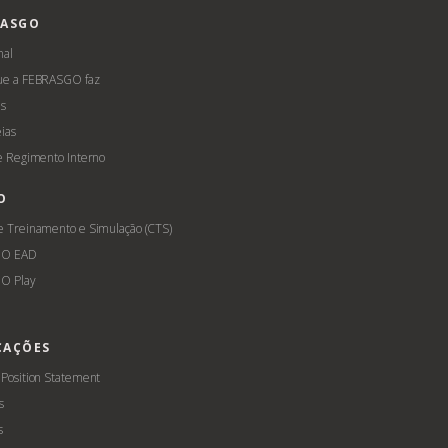
RASGO
nal
ue a FEBRASGO faz
s
ias
 e Regimento Interno
O
e Treinamento e Simulação (CTS)
GO EAD
O Play
CAÇÕES
 Position Statement
s
s