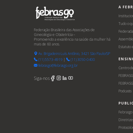
A FEB
Institucio
Tudo o q
Federação Brasileira das Associações de
Federada
Ginecologia e Obstetrícia –
Assemble
Promovendo a excelência na saúde da mulher há
mais de 60 anos.
Estatuto
Av. Brigadeiro Luís Antônio, 3421 São Paulo/SP
ENSIN
(11) 5573-4919
|
(11) 3050-0400
febrasgo@febrasgo.org.br
Centro d
FEBRAS
Siga-nos
FEBRASG
Podcasts
PUBLI
Febrasgo
Diretrize
Protocolo