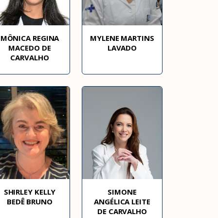
MÔNICA REGINA
MYLENE MARTINS
MACEDO DE
LAVADO
CARVALHO
A Febrasgo
Ensino
Publicações
T
SHIRLEY KELLY
SIMONE
BEDÊ BRUNO
ANGÉLICA LEITE
DE CARVALHO