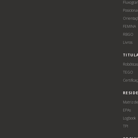
Fluxogra
Posicion
Orientaç
FEMINA
RBGO
Livros
TITUL
Robótica
TEGO
Certifica
RESID
Matriz d
EPAs
Logbook
TPI