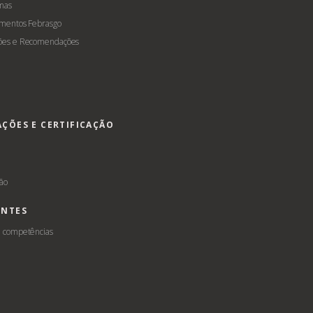
mas
amentos Febrasgo
ões e Recomendações
AÇÕES E CERTIFICAÇÃO
s
ção
ENTES
e competências