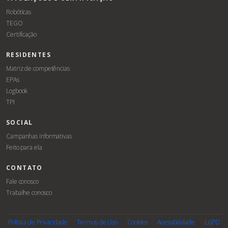
Robóticas
TEGO
Certificação
RESIDENTES
Matriz de competências
EPAs
Logbook
TPI
SOCIAL
Campanhas informativas
Feito para ela
CONTATO
Fale conosco
Trabalhe conosco
Associe-
Evento
se
Política de Privacidade
Termos de Uso
Cookies
Acessibilidade
LGPD