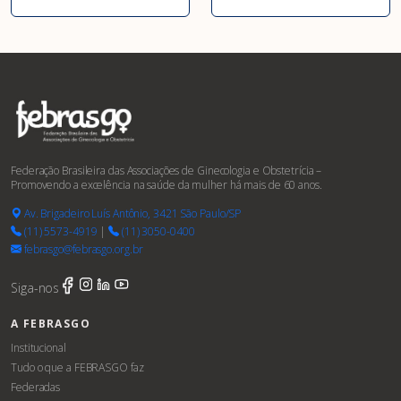
Federação Brasileira das Associações de Ginecologia e Obstetrícia –
Promovendo a excelência na saúde da mulher há mais de 60 anos.
Av. Brigadeiro Luís Antônio, 3421 São Paulo/SP
(11) 5573-4919
|
(11) 3050-0400
febrasgo@febrasgo.org.br
Siga-nos
A FEBRASGO
Institucional
Tudo o que a FEBRASGO faz
Federadas