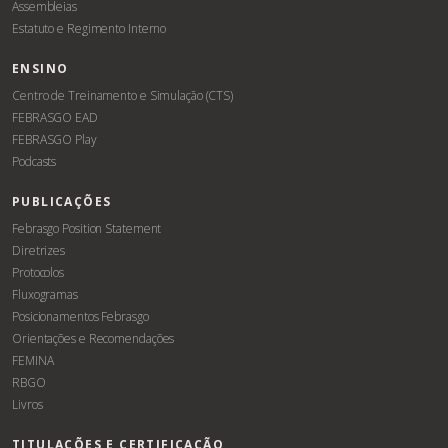
Assembleias
Estatuto e Regimento Interno
ENSINO
Centro de Treinamento e Simulação (CTS)
FEBRASGO EAD
FEBRASGO Play
Podcasts
PUBLICAÇÕES
Febrasgo Position Statement
Diretrizes
Protocolos
Fluxogramas
Posicionamentos Febrasgo
Orientações e Recomendações
FEMINA
RBGO
Livros
TITULAÇÕES E CERTIFICAÇÃO