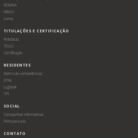
FEMINA
RBGO
Livros
TITULAÇÕES E CERTIFICAÇÃO
Robóticas
TEGO
Certificação
RESIDENTES
Matriz de competências
EPAs
Logbook
TPI
SOCIAL
Campanhas informativas
Feito para ela
CONTATO