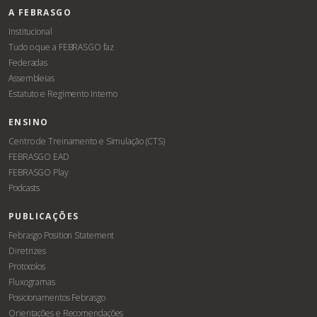
A FEBRASGO
Institucional
Tudo o que a FEBRASGO faz
Federadas
Assembleias
Estatuto e Regimento Interno
ENSINO
Centro de Treinamento e Simulação (CTS)
FEBRASGO EAD
FEBRASGO Play
Podcasts
PUBLICAÇÕES
Febrasgo Position Statement
Diretrizes
Protocolos
Fluxogramas
Posicionamentos Febrasgo
Orientações e Recomendações