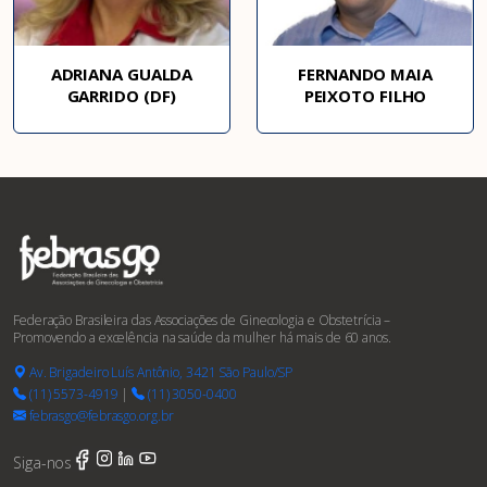
ADRIANA GUALDA
FERNANDO MAIA
GARRIDO (DF)
PEIXOTO FILHO
Federação Brasileira das Associações de Ginecologia e Obstetrícia –
Promovendo a excelência na saúde da mulher há mais de 60 anos.
Av. Brigadeiro Luís Antônio, 3421 São Paulo/SP
(11) 5573-4919
|
(11) 3050-0400
febrasgo@febrasgo.org.br
Siga-nos