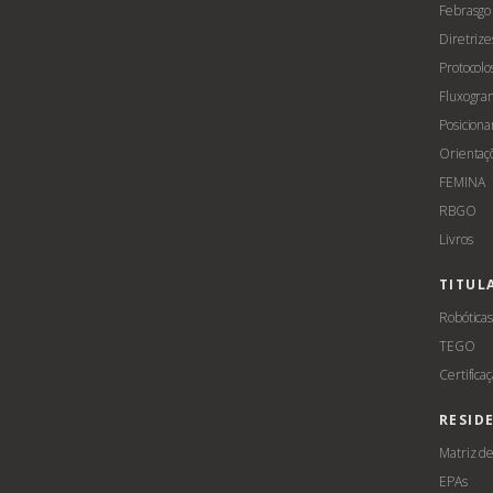
Febrasgo
Diretrize
Protocolo
Fluxogra
Posicion
Orientaç
FEMINA
RBGO
Livros
TITUL
Robótica
TEGO
Certifica
RESID
Matriz d
EPAs