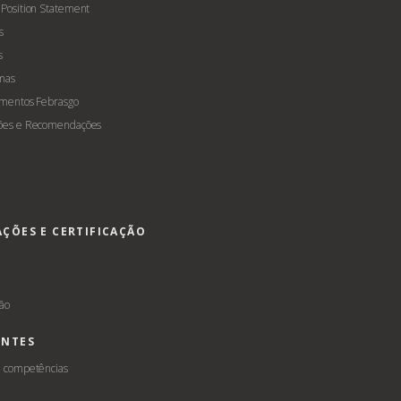
 Position Statement
s
s
mas
amentos Febrasgo
ões e Recomendações
AÇÕES E CERTIFICAÇÃO
s
ção
ENTES
e competências