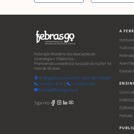
A FEB
Institucio
Tudo o q
Federação Brasileira das Associações de
Federada
Ginecologia e Obstetrícia –
Assemble
Promovendo a excelência na saúde da mulher há
mais de 60 anos.
Estatuto
Av. Brigadeiro Luís Antônio, 3421 São Paulo/SP
ENSIN
(11) 5573-4919
|
(11) 3050-0400
febrasgo@febrasgo.org.br
Centro d
FEBRAS
Siga-nos
FEBRASG
Podcasts
PUBLI