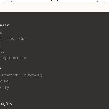
RASGO
nal
ue a FEBRASGO faz
s
ias
 e Regimento Interno
O
e Treinamento e Simulação (CTS)
GO EAD
O Play
CAÇÕES