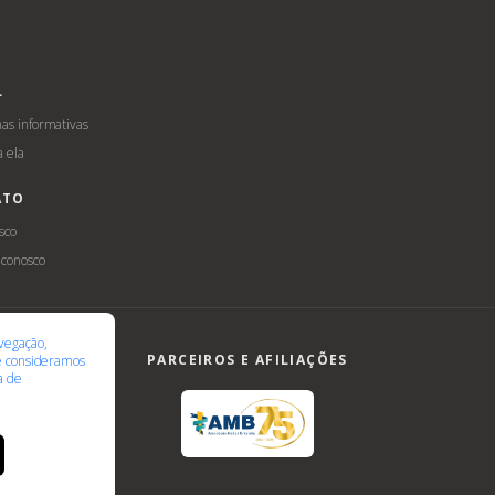
L
s informativas
a ela
ATO
sco
 conosco
ilidade
LGPD
vegação,
PARCEIROS E AFILIAÇÕES
te consideramos
ca de