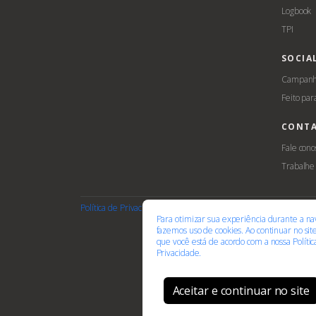
Logbook
TPI
SOCIA
Campanha
Feito par
CONT
Fale cono
Trabalhe
Política de Privacidade
Termos de Uso
Cookies
Acessib
Para otimizar sua experiência durante a na
fazemos uso de cookies. Ao continuar no si
que você está de acordo com a nossa
Políti
Privacidade.
Aceitar e continuar no site