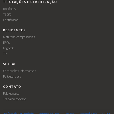
TITULAÇÕES E CERTIFICAÇÃO
Robóticas
TEGO
Certificação
RESIDENTES
Matriz de competências
EPAs
Logbook
TPI
SOCIAL
Campanhas informativas
Feito para ela
CONTATO
Fale conosco
Trabalhe conosco
Associe-
Evento
se
Política de Privacidade
Termos de Uso
Cookies
Acessibilidade
LGPD