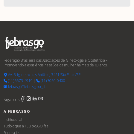
Federação Brasileira das Associações de Ginecologia e Obstetrícia –
Promovendo a excelência na saúde da mulher há mais de 60 anos.
Av. Brigadeiro Luís Antônio, 3421 São Paulo/SP
(11) 5573-4919
|
(11) 3050-0400
febrasgo@febrasgo.org.br
Siga-nos
A FEBRASGO
Institucional
Tudo o que a FEBRASGO faz
Federadas