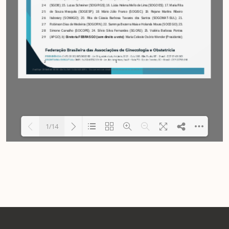
1/14
Carregando PDF 113% ...