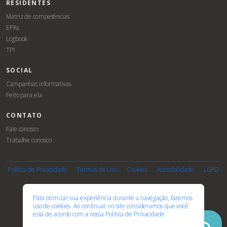
RESIDENTES
Matriz de competências
EPAs
Logbook
TPI
SOCIAL
Campanhas informativas
Feito para ela
CONTATO
Fale conosco
Trabalhe conosco
Associe-
Evento
se
Política de Privacidade
Termos de Uso
Cookies
Acessibilidade
LGPD
PARCEIROS E AFILIAÇÕES
Para otimizar sua experiência durante a navegação, fazemos
uso de cookies. Ao continuar no site consideramos que você
está de acordo com a nossa
Política de Privacidade.