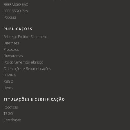
FEBRASGO EAD
FEBRASGO Play
Podcasts
PUBLICAÇÕES
Febrasgo Position Statement
Diretrizes
Protocolos
Fluxogramas
Posicionamentos Febrasgo
Orientações e Recomendações
FEMINA
RBGO
Livros
TITULAÇÕES E CERTIFICAÇÃO
Robóticas
TEGO
Certificação