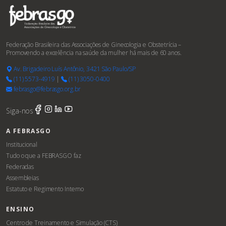
Federação Brasileira das Associações de Ginecologia e Obstetrícia –
Promovendo a excelência na saúde da mulher há mais de 60 anos.
Av. Brigadeiro Luís Antônio, 3421 São Paulo/SP
(11) 5573-4919
|
(11) 3050-0400
febrasgo@febrasgo.org.br
Siga-nos
A FEBRASGO
Institucional
Tudo o que a FEBRASGO faz
Federadas
Assembleias
Estatuto e Regimento Interno
ENSINO
Centro de Treinamento e Simulação (CTS)