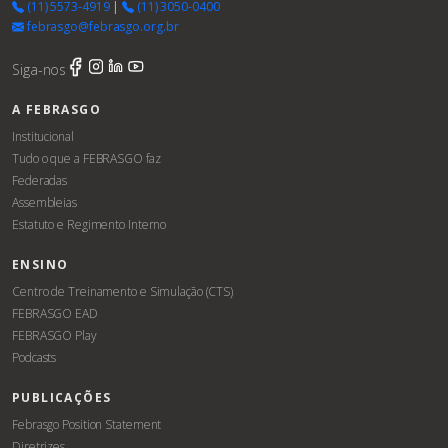
(11) 5573-4919
|
(11) 3050-0400
febrasgo@febrasgo.org.br
Siga-nos
A FEBRASGO
Institucional
Tudo o que a FEBRASGO faz
Federadas
Assembleias
Estatuto e Regimento Interno
ENSINO
Centro de Treinamento e Simulação (CTS)
FEBRASGO EAD
FEBRASGO Play
Podcasts
PUBLICAÇÕES
Febrasgo Position Statement
Diretrizes