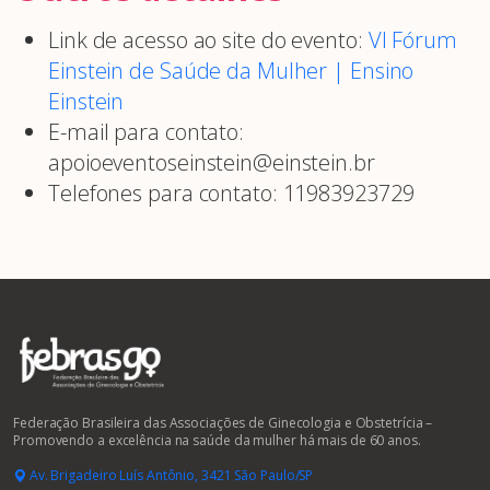
Link de acesso ao site do evento:
VI Fórum
Einstein de Saúde da Mulher | Ensino
Einstein
E-mail para contato:
apoioeventoseinstein@einstein.br
Telefones para contato: 11983923729
Federação Brasileira das Associações de Ginecologia e Obstetrícia –
Promovendo a excelência na saúde da mulher há mais de 60 anos.
Av. Brigadeiro Luís Antônio, 3421 São Paulo/SP