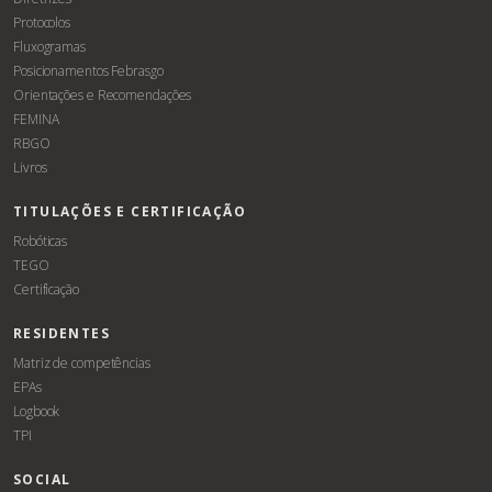
Protocolos
Fluxogramas
Posicionamentos Febrasgo
Orientações e Recomendações
FEMINA
RBGO
Livros
TITULAÇÕES E CERTIFICAÇÃO
Robóticas
TEGO
Certificação
RESIDENTES
Matriz de competências
EPAs
Logbook
TPI
SOCIAL