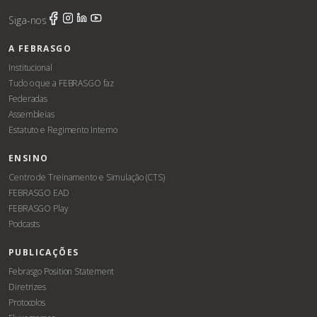
Siga-nos
A FEBRASGO
Institucional
Tudo o que a FEBRASGO faz
Federadas
Assembleias
Estatuto e Regimento Interno
ENSINO
Centro de Treinamento e Simulação (CTS)
FEBRASGO EAD
FEBRASGO Play
Podcasts
PUBLICAÇÕES
Febrasgo Position Statement
Diretrizes
Protocolos