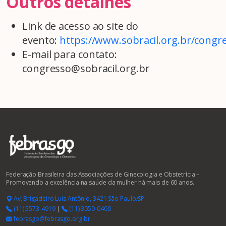
Outros detalhes
Link de acesso ao site do
evento:
https://www.sobracil.org.br/congr
E-mail para contato:
congresso@sobracil.org.br
Federação Brasileira das Associações de Ginecologia e Obstetrícia –
Promovendo a excelência na saúde da mulher há mais de 60 anos.
Av. Brigadeiro Luís Antônio, 3421 São Paulo/SP
(11) 5573-4919
|
(11) 3050-0400
febrasgo@febrasgo.org.br