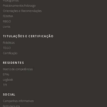
Fluxogramas
Posicionamentos Febrasgo
Orientações e Recomendações
FEMINA
RBGO
Livros
TITULAÇÕES E CERTIFICAÇÃO
Robóticas
TEGO
Certificação
RESIDENTES
Matriz de competências
EPAs
Logbook
TPI
SOCIAL
Campanhas informativas
Feito para ela