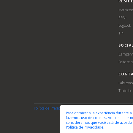
RESID
Matriz d
EPAs
Logbook
TPI
SOCIA
Campanha
Feito par
CONT
Fale cono
Trabalhe
Política de Privacidade
Termos de Uso
Cookies
Acessib
Para otimizar sua experiência durante a
fazemos uso de cookies. Ao continuar no
consideramos que você está de acordo
Política de Privacidade.