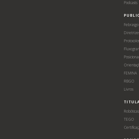
Podcasts
PUBLI
Febrasgo
Diretrize
Protocolo
Fluxogra
Posicion
Orientaç
FEMINA
RBGO
Livros
TITUL
Robótica
TEGO
Certifica