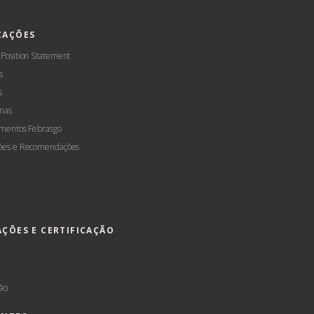
CAÇÕES
 Position Statement
s
s
mas
amentos Febrasgo
ões e Recomendações
AÇÕES E CERTIFICAÇÃO
s
ção