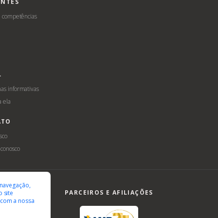
ENTES
e competências
L
s informativas
a ela
ATO
sco
 conosco
ilidade
LGPD
 navegação,
PARCEIROS E AFILIAÇÕES
 site
 com a nossa