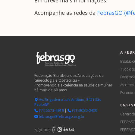
Em breve mais informações.
Acompanhe as redes da
FebrasGO (@feb
A FEB
Institucio
Tudo o q
Federação Brasileira das Associações de
Federada
Ginecologia e Obstetrícia –
Assemble
Promovendo a excelência na saúde da mulher
há mais de 60 anos.
Estatuto
Av. Brigadeiro Luís Antônio, 3421 São
Paulo/SP
ENSIN
(11) 5573-4919
|
(11) 3050-0400
Centro d
febrasgo@febrasgo.org.br
FEBRAS
Siga-nos
FEBRASG