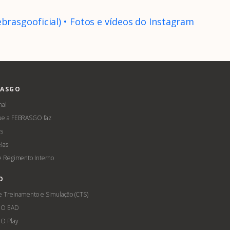
rasgooficial) • Fotos e vídeos do Instagram
RASGO
nal
ue a FEBRASGO faz
s
ias
 e Regimento Interno
O
e Treinamento e Simulação (CTS)
GO EAD
O Play