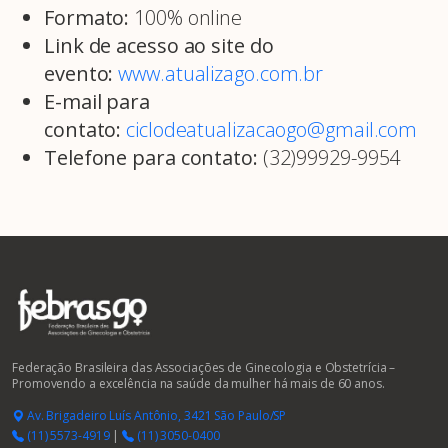
Formato:
100% online
Link de acesso ao site do
evento:
www.atualizago.com.br
E-mail para
contato:
ciclodeatualizacaogo@gmail.com
Telefone para contato:
(32)99929-9954
Federação Brasileira das Associações de Ginecologia e Obstetrícia –
Promovendo a excelência na saúde da mulher há mais de 60 anos.
Av. Brigadeiro Luís Antônio, 3421 São Paulo/SP
(11) 5573-4919
|
(11) 3050-0400