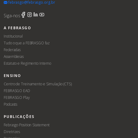
febrasgo@febrasgo.org.br
Siga-nos
A FEBRASGO
Institucional
Tudo o que a FEBRASGO faz
Federadas
Assembleias
Estatuto e Regimento Interno
ENSINO
Centro de Treinamento e Simulação (CTS)
FEBRASGO EAD
FEBRASGO Play
Podcasts
PUBLICAÇÕES
Febrasgo Position Statement
Diretrizes