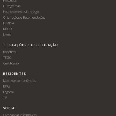
Protocolos
Fluxogramas
Posicionamentos Febrasgo
Orientações e Recomendações
FEMINA
RBGO
Livros
TITULAÇÕES E CERTIFICAÇÃO
Robóticas
TEGO
Certificação
RESIDENTES
Matriz de competências
EPAs
Logbook
TPI
SOCIAL
Campanhas informativas