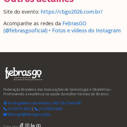
Site do evento:
https://cbgo2026.com.br/
Acompanhe as redes da
FebrasGO
(@febrasgooficial) • Fotos e vídeos do Instagram
Federação Brasileira das Associações de Ginecologia e Obstetrícia –
Promovendo a excelência na saúde da mulher há mais de 60 anos.
Av. Brigadeiro Luís Antônio, 3421 São Paulo/SP
(11) 5573-4919
|
(11) 3050-0400
febrasgo@febrasgo.org.br
Siga-nos