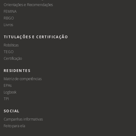
Orientações e Recomendações
FEMINA
RBGO
Livros
TITULAÇÕES E CERTIFICAÇÃO
Robóticas
TEGO
Certificação
RESIDENTES
Matriz de competências
EPAs
Logbook
TPI
SOCIAL
Campanhas informativas
Feito para ela