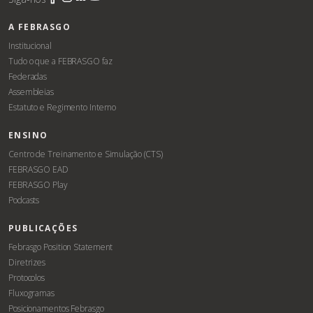
A FEBRASGO
Institucional
Tudo o que a FEBRASGO faz
Federadas
Assembleias
Estatuto e Regimento Interno
ENSINO
Centro de Treinamento e Simulação (CTS)
FEBRASGO EAD
FEBRASGO Play
Podcasts
PUBLICAÇÕES
Febrasgo Position Statement
Diretrizes
Protocolos
Fluxogramas
Posicionamentos Febrasgo