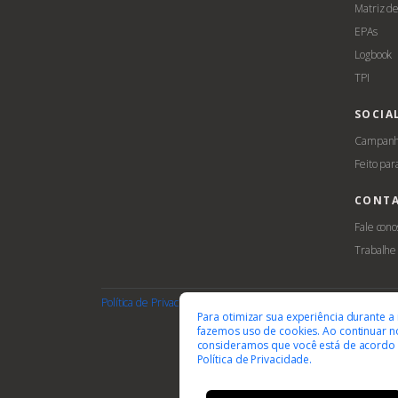
Matriz d
EPAs
Logbook
TPI
SOCIA
Campanha
Feito par
CONT
Fale cono
Trabalhe
Política de Privacidade
Termos de Uso
Cookies
Acessib
Para otimizar sua experiência durante a
fazemos uso de cookies. Ao continuar no
consideramos que você está de acordo
Política de Privacidade.