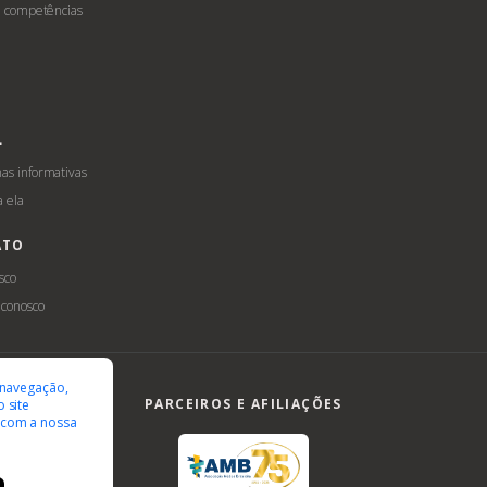
e competências
L
s informativas
a ela
ATO
sco
 conosco
ilidade
LGPD
 navegação,
PARCEIROS E AFILIAÇÕES
 site
 com a nossa