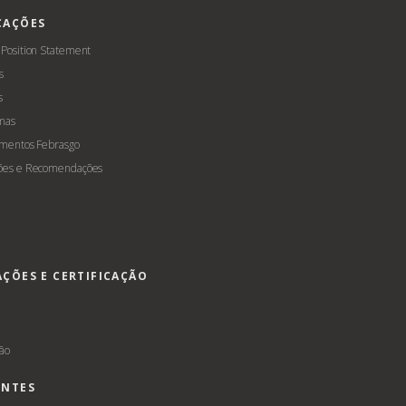
CAÇÕES
 Position Statement
s
s
mas
amentos Febrasgo
ões e Recomendações
AÇÕES E CERTIFICAÇÃO
s
ção
ENTES