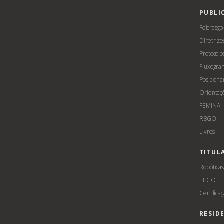
PUBLI
Febrasgo
Diretrize
Protocolo
Fluxogra
Posicion
Orientaç
FEMINA
RBGO
Livros
TITUL
Robótica
TEGO
Certifica
RESID