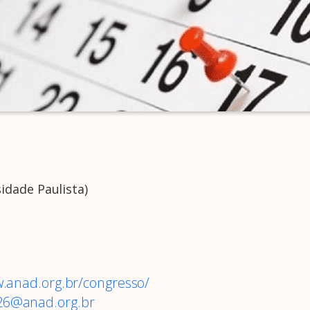
idade Paulista)
w.anad.org.br/congresso/
26@anad.org.br