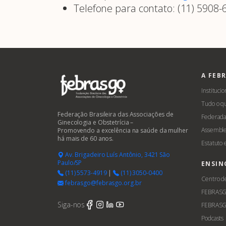
Telefone para contato: (11) 5908-
A FEB
Institucio
Tudo o q
Federação Brasileira das Associações de
Federada
Ginecologia e Obstetrícia –
Assemble
Promovendo a excelência na saúde da mulher
há mais de 60 anos.
Estatuto
Av. Brigadeiro Luís Antônio, 3421 São
Paulo/SP
ENSIN
(11) 5573-4919
|
(11) 3050-0400
Centro d
febrasgo@febrasgo.org.br
FEBRAS
Siga-nos
FEBRASG
Podcasts