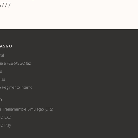
6777
RASGO
nal
ue a FEBRASGO faz
s
ias
 e Regimento Interno
O
e Treinamento e Simulação (CTS)
GO EAD
O Play