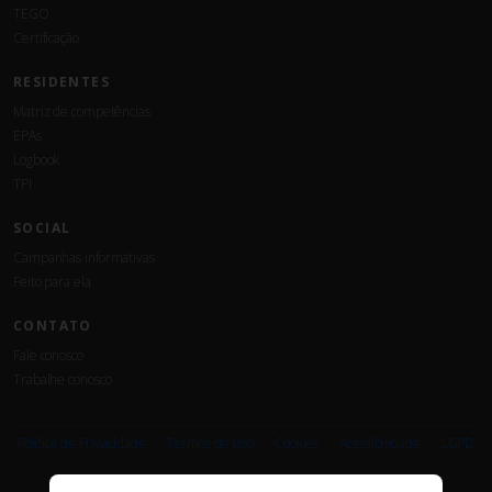
TEGO
Certificação
RESIDENTES
Matriz de competências
EPAs
Logbook
TPI
SOCIAL
Campanhas informativas
Feito para ela
CONTATO
Fale conosco
Trabalhe conosco
Associe-
Evento
se
Política de Privacidade
Termos de Uso
Cookies
Acessibilidade
LGPD
PARCEIROS E AFILIAÇÕES