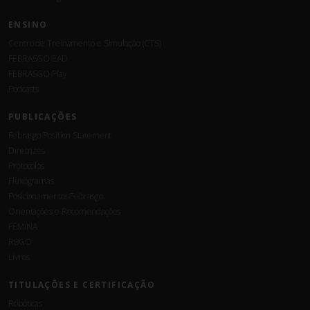
ENSINO
Centro de Treinamento e Simulação (CTS)
FEBRASGO EAD
FEBRASGO Play
Podcasts
PUBLICAÇÕES
Febrasgo Position Statement
Diretrizes
Protocolos
Fluxogramas
Posicionamentos Febrasgo
Orientações e Recomendações
FEMINA
RBGO
Livros
TITULAÇÕES E CERTIFICAÇÃO
Robóticas