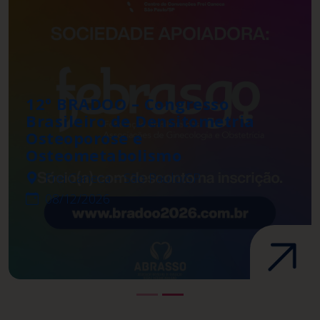
12º BRADOO – Congresso
Brasileiro de Densitometria
Osteoporose e
Osteometabolismo
Frei Caneca – São Paulo/SP
08/12/2026