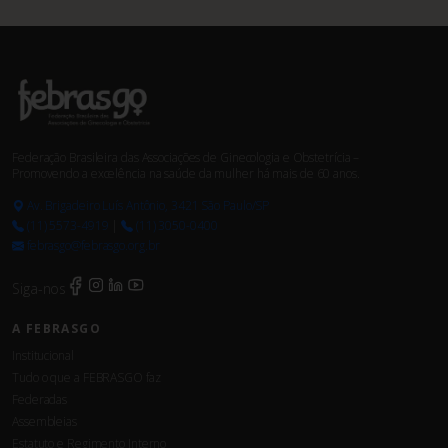
Federação Brasileira das Associações de Ginecologia e Obstetrícia –
Promovendo a excelência na saúde da mulher há mais de 60 anos.
Av. Brigadeiro Luís Antônio, 3421 São Paulo/SP
(11) 5573-4919
|
(11) 3050-0400
febrasgo@febrasgo.org.br
Siga-nos
A FEBRASGO
Institucional
Tudo o que a FEBRASGO faz
Federadas
Assembleias
Estatuto e Regimento Interno