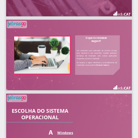
O que é o browser
seguro?
Um ambiente para aplicação de exames virtuais
que, durante a sua execução, impede qualquer
tentativa
de
interação
com
outras
aplicações
enquanto a prova é realizada.
Os tópicos a seguir detalham o procedimento de
instalação e execução do
Browser Seguro.
ESCOLHA DO SISTEMA
OPERACIONAL
A
Windows