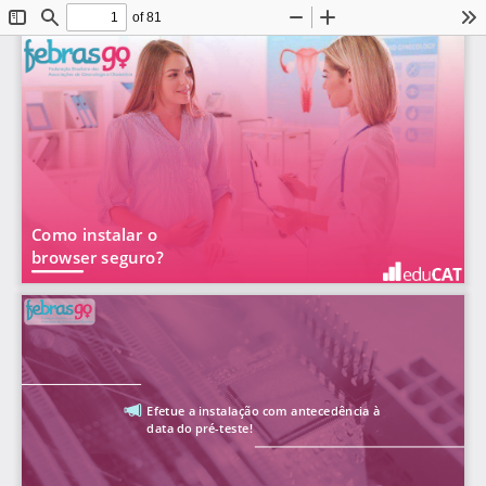
of 81
Toggle
Find
Zoom
Zoom
To
Sidebar
Out
In
Como instalar o
browser seguro?
Efetue a instalação com antecedência à
data do pré-teste!