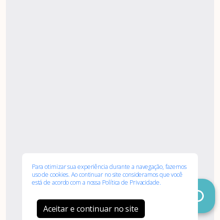
Associe-
Evento
se
Para otimizar sua experiência durante a navegação, fazemos
uso de cookies. Ao continuar no site consideramos que você
está de acordo com a nossa
Política de Privacidade.
Aceitar e continuar no site