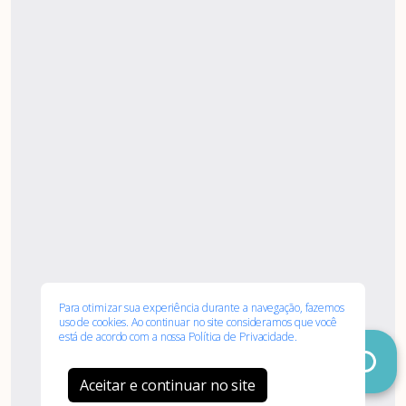
Associe-
Evento
se
Para otimizar sua experiência durante a navegação, fazemos
uso de cookies. Ao continuar no site consideramos que você
está de acordo com a nossa
Política de Privacidade.
Aceitar e continuar no site