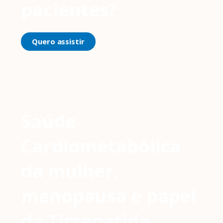
pacientes?
Quero assistir
Saúde
Cardiometabólica
da mulher,
menopausa e papel
da Tirzepatida