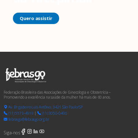
Quero assistir
Federação Brasileira das Associações de Ginecologia e Obstetrícia –
Promovendo a excelência na saúde da mulher há mais de 60 anos.
Av. Brigadeiro Luís Antônio, 3421 São Paulo/SP
(11) 5573-4919
|
(11) 3050-0400
febrasgo@febrasgo.org.br
Siga-nos