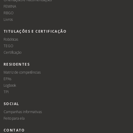
FEMINA
RBGO
Livros
TITULAÇÕES E CERTIFICAÇÃO
Robóticas
TEGO
Certificação
RESIDENTES
Matriz de competências
EPAs
Logbook
TPI
SOCIAL
Campanhas informativas
Feito para ela
CONTATO