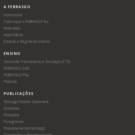
A FEBRASGO
Institucional
Tudo o que a FEBRASGO faz
Federadas
Assembleias
Estatuto e Regimento Interno
ENSINO
Centro de Treinamento e Simulação (CTS)
FEBRASGO EAD
FEBRASGO Play
Podcasts
PUBLICAÇÕES
Febrasgo Position Statement
Diretrizes
Protocolos
Fluxogramas
Posicionamentos Febrasgo
Orientações e Recomendações