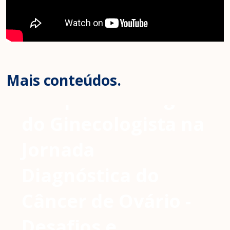
Mais conteúdos.
O Papel Estratégico
do Ginecologista na
Jornada
Diagnóstica do
Câncer de Ovário -
Desafios e